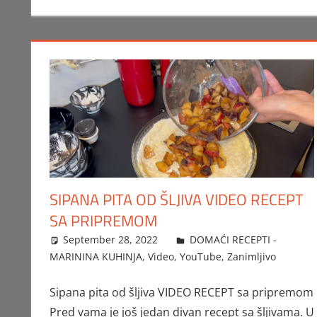
SIPANA PITA OD ŠLJIVA VIDEO RECEPT
SA PRIPREMOM
September 28, 2022
FTorgAdmin
DOMAĆI RECEPTI -
MARININA KUHINJA
,
Video
,
YouTube
,
Zanimljivo
Sipana pita od šljiva VIDEO RECEPT sa pripremom
Pred vama je još jedan divan recept sa šljivama. U