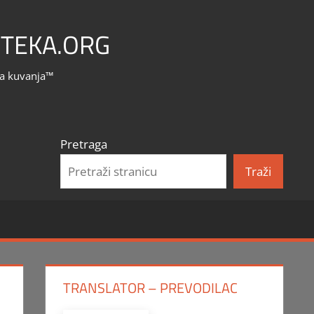
TEKA.ORG
la kuvanja™
Pretraga
Traži
TRANSLATOR – PREVODILAC