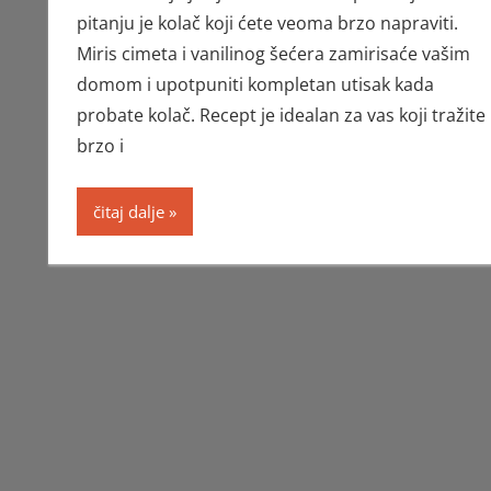
pitanju je kolač koji ćete veoma brzo napraviti.
Miris cimeta i vanilinog šećera zamirisaće vašim
domom i upotpuniti kompletan utisak kada
probate kolač. Recept je idealan za vas koji tražite
brzo i
čitaj dalje