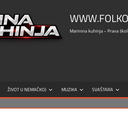
WWW.FOLKO
Marinina kuhinja – Prava ško
ŽIVOT U NEMAČKOJ
MUZIKA
SVAŠTARA