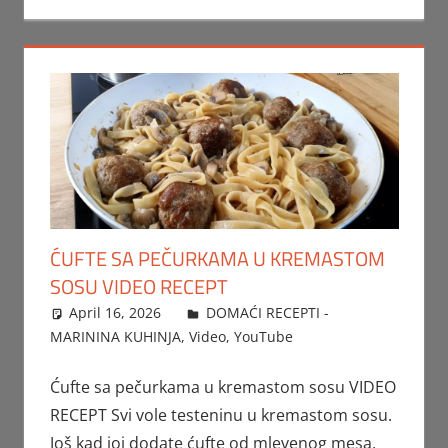
ĆUFTE SA PEČURKAMA U KREMASTOM
SOSU VIDEO RECEPT
April 16, 2026
FTorgAdmin
DOMAĆI RECEPTI -
MARININA KUHINJA
,
Video
,
YouTube
Ćufte sa pečurkama u kremastom sosu VIDEO
RECEPT Svi vole testeninu u kremastom sosu.
Još kad joj dodate ćufte od mlevenog mesa,