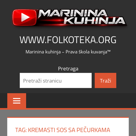
Skip
to
content
WWW.FOLKOTEKA.ORG
Marinina kuhinja – Prava škola kuvanja™
Pretraga
Traži
TAG:
KREMASTI SOS SA PEČURKAMA