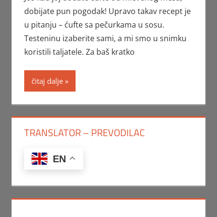
dobijate pun pogodak! Upravo takav recept je
u pitanju – ćufte sa pečurkama u sosu.
Testeninu izaberite sami, a mi smo u snimku
koristili taljatele. Za baš kratko
čitaj dalje
TRANSLATOR – PREVODILAC
EN