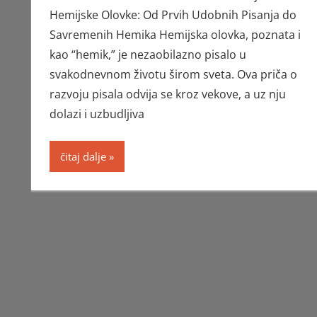
Hemijske Olovke: Od Prvih Udobnih Pisanja do
Savremenih Hemika Hemijska olovka, poznata i
kao “hemik,” je nezaobilazno pisalo u
svakodnevnom životu širom sveta. Ova priča o
razvoju pisala odvija se kroz vekove, a uz nju
dolazi i uzbudljiva
čitaj dalje