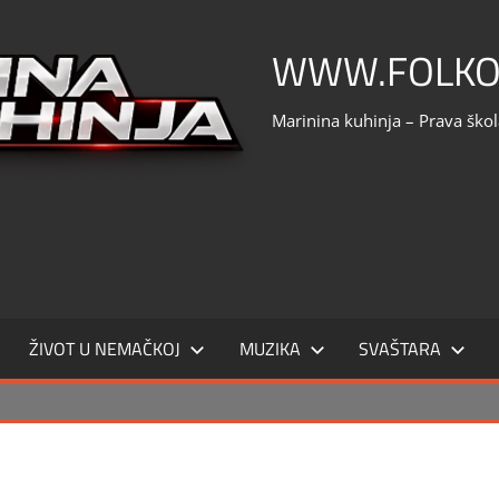
WWW.FOLKO
Marinina kuhinja – Prava ško
ŽIVOT U NEMAČKOJ
MUZIKA
SVAŠTARA