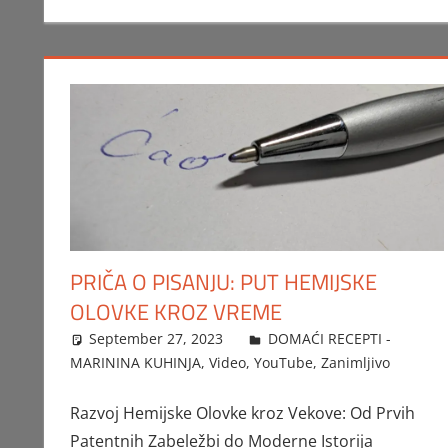
PRIČA O PISANJU: PUT HEMIJSKE
OLOVKE KROZ VREME
September 27, 2023
FTorgAdmin
DOMAĆI RECEPTI -
MARININA KUHINJA
,
Video
,
YouTube
,
Zanimljivo
Razvoj Hemijske Olovke kroz Vekove: Od Prvih
Patentnih Zabeležbi do Moderne Istorija