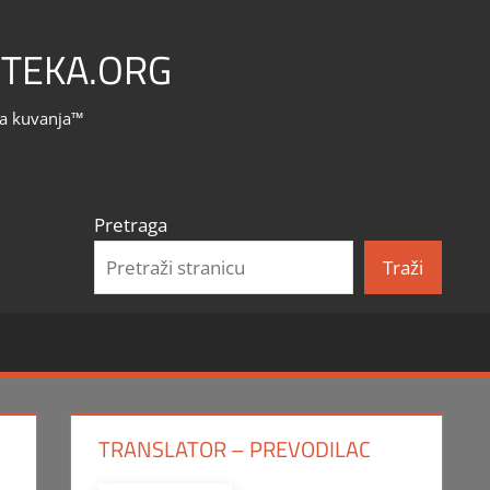
TEKA.ORG
la kuvanja™
Pretraga
Traži
TRANSLATOR – PREVODILAC