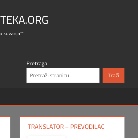
TEKA.ORG
la kuvanja™
Pretraga
Traži
TRANSLATOR – PREVODILAC