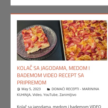
KOLAČ SA JAGODAMA, MEDOM I
BADEMOM VIDEO RECEPT SA
PRIPREMOM
May 5, 2023
FTorgAdmin
DOMAĆI RECEPTI - MARININA
KUHINJA
,
Video
,
YouTube
,
Zanimljivo
Kolač sa jagodama, medom i bademom VIDEO