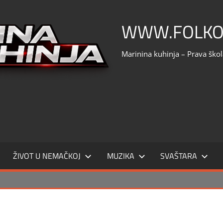
WWW.FOLKO
Marinina kuhinja – Prava ško
ŽIVOT U NEMAČKOJ
MUZIKA
SVAŠTARA