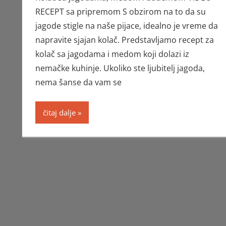
RECEPT sa pripremom S obzirom na to da su
jagode stigle na naše pijace, idealno je vreme da
napravite sjajan kolač. Predstavljamo recept za
kolač sa jagodama i medom koji dolazi iz
nemačke kuhinje. Ukoliko ste ljubitelj jagoda,
nema šanse da vam se
čitaj dalje