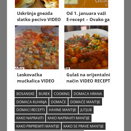
Uskršnja gnezda
Od 1. januara važi
slatko pecivo VIDEO
E-recept – Ovako ga
RECEPT kako
možete podići u
napraviti
apoteci
Leskovačka
Gulaš na orijentalni
mućkalica VIDEO
način VIDEO RECEPT
RECEPT kako
sa pripremom
napraviti
BOSANSKE
BUREK
COOKING
DOMACA HRANA
DOMACA KUHINJA
DOMAĆE
DOMAĆE MANTIJE
DOMACI RECEPTI
HAVINE MANTIJE
JUTJUB
KAKO NAPRAVITI
KAKO NAPRAVITI MANTIJE
KAKO PRIPREMITI MANTIJE
KAKO SE PRAVE MANTIJE