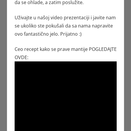
da se ohlade, a zatim poslužite.
Uživajte u našoj video prezentaciji i javite nam
se ukoliko ste pokušali da sa nama napravite
ovo fantastično jelo. Prijatno :)
Ceo recept kako se prave mantije POGLEDAJTE
OVDE: