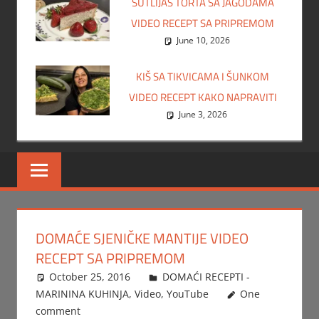
SUTLIJAŠ TORTA SA JAGODAMA
VIDEO RECEPT SA PRIPREMOM
June 10, 2026
KIŠ SA TIKVICAMA I ŠUNKOM
VIDEO RECEPT KAKO NAPRAVITI
June 3, 2026
DOMAĆE SJENIČKE MANTIJE VIDEO
RECEPT SA PRIPREMOM
October 25, 2016
FTorgAdmin
DOMAĆI RECEPTI -
MARININA KUHINJA
,
Video
,
YouTube
One
comment