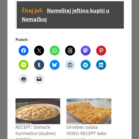
Čitaj još:
Nameštaj jeftino kupiti u
Nemačkoj
Podeli:
RECEPT: Domaće
Urnebes salata
hurmašice (dudovi)
VIDEO RECEPT kako