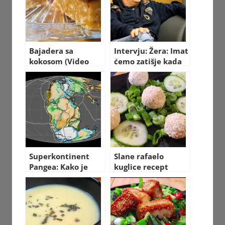
Bajadera sa
Intervju: Žera: Imat
kokosom (Video
ćemo zatišje kada
recept)
umremo
Superkontinent
Slane rafaelo
Pangea: Kako je
kuglice recept
izgledao svijet
nekada