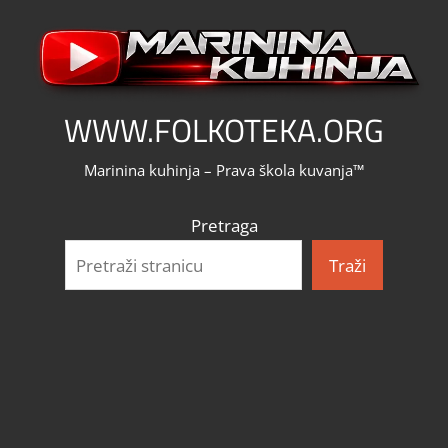
Skip
to
content
WWW.FOLKOTEKA.ORG
Marinina kuhinja – Prava škola kuvanja™
Pretraga
Traži