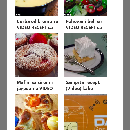
Čorba od krompira
Pohovani beli sir
VIDEO RECEPT sa
VIDEO RECEPT sa
pripremom i
detaljnom
sastojcima
pripremom
Mafini sa sirom i
Šampita recept
jagodama VIDEO
(Video) kako
RECEPT kako
spremiti šampitu
napraviti