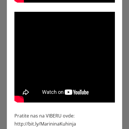
Pratite nas na VIBERU ovde:
http://bit.ly/MarininaKuhinja