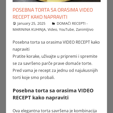
POSEBNA TORTA SA ORASIMA VIDEO
RECEPT KAKO NAPRAVITI
January 25, 2025
FTorgAdmin
DOMAĆI RECEPTI -
MARININA KUHINJA
,
Video
,
YouTube
,
Zanimljivo
Posebna torta sa orasima VIDEO RECEPT kako
napraviti
Pratite korake, uživajte u pripremi i spremite
se za savršeno parče prave domaće torte.
Pred vama je recept za jednu od najukusnijih
torti koje smo probali.
Posebna torta sa orasima VIDEO
RECEPT kako napraviti
Ova elegantna torta savršena je kombinacija