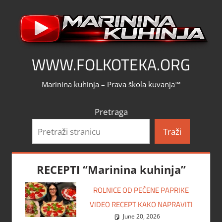
Skip
to
content
WWW.FOLKOTEKA.ORG
Marinina kuhinja – Prava škola kuvanja™
Pretraga
Traži
RECEPTI “Marinina kuhinja”
ROLNICE OD PEČENE PAPRIKE
VIDEO RECEPT KAKO NAPRAVITI
June 20, 2026