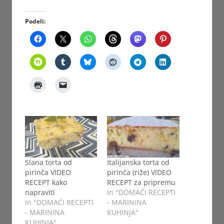
Podeli:
Slana torta od
Italijanska torta od
pirinča VIDEO
pirinča (riže) VIDEO
RECEPT kako
RECEPT za pripremu
napraviti
In "DOMAĆI RECEPTI
In "DOMAĆI RECEPTI
- MARININA
- MARININA
KUHINJA"
KUHINJA"