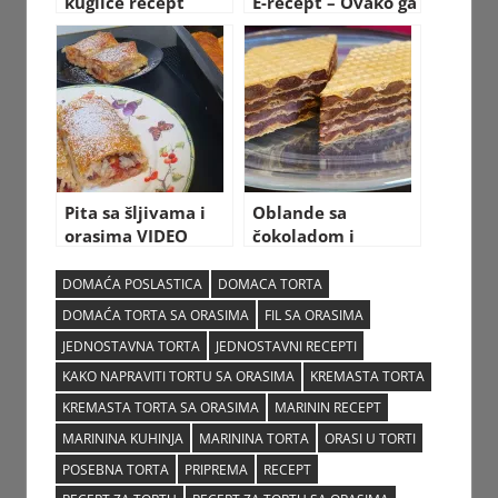
kuglice recept
E-recept – Ovako ga
možete podići u
apoteci
Pita sa šljivama i
Oblande sa
orasima VIDEO
čokoladom i
RECEPT kako
orasima VIDEO
napraviti
RECEPT sa
DOMAĆA POSLASTICA
DOMACA TORTA
pripremom
DOMAĆA TORTA SA ORASIMA
FIL SA ORASIMA
JEDNOSTAVNA TORTA
JEDNOSTAVNI RECEPTI
KAKO NAPRAVITI TORTU SA ORASIMA
KREMASTA TORTA
KREMASTA TORTA SA ORASIMA
MARININ RECEPT
MARININA KUHINJA
MARININA TORTA
ORASI U TORTI
POSEBNA TORTA
PRIPREMA
RECEPT