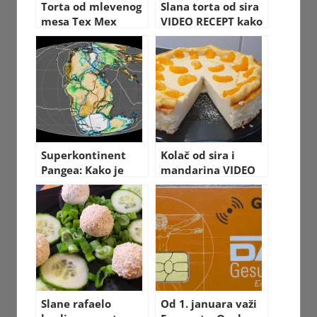
Torta od mlevenog
Slana torta od sira
mesa Tex Mex
VIDEO RECEPT kako
VIDEO RECEPT
napraviti
Superkontinent
Kolač od sira i
Pangea: Kako je
mandarina VIDEO
izgledao svijet
RECEPT sa
nekada
pripremom
(Čizkejk)
Slane rafaelo
Od 1. januara važi