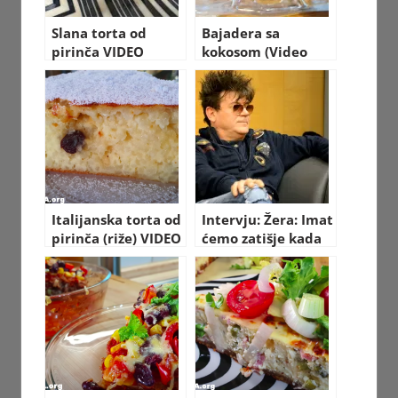
Slana torta od
Bajadera sa
pirinča VIDEO
kokosom (Video
RECEPT kako
recept)
napraviti
Italijanska torta od
Intervju: Žera: Imat
pirinča (riže) VIDEO
ćemo zatišje kada
RECEPT za
umremo
pripremu