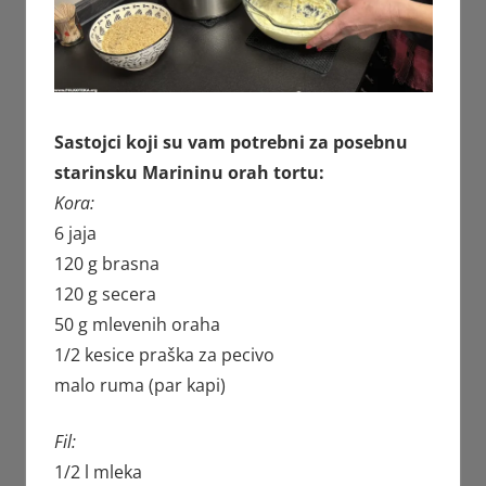
Sastojci koji su vam potrebni za posebnu
starinsku Marininu orah tortu:
Kora:
6 jaja
120 g brasna
120 g secera
50 g mlevenih oraha
1/2 kesice praška za pecivo
malo ruma (par kapi)
Fil:
1/2 l mleka